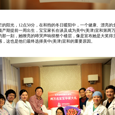
烂的阳光，12点50分，在和煦的冬日暖阳中，一个健康、漂亮的女
预产期提前一周出生，宝宝家长在谈及成为美中(美津)宜和第两
的那一刻，她嘹亮的啼哭声响彻整个楼层，像是宣布她是大奖得主
，这也是他们最终选择美中(美津)宜和的重要原因。