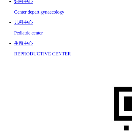
妇科中心
Center depart gynaecology
儿科中心
Pediatric center
生殖中心
REPRODUCTIVE CENTER