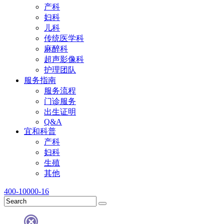
产科
妇科
儿科
传统医学科
麻醉科
超声影像科
护理团队
服务指南
服务流程
门诊服务
出生证明
Q&A
宜和科普
产科
妇科
生殖
其他
400-10000-16