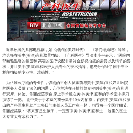
近年热播的几部电视剧，如《媳妇的美好时代》、《咱们结婚吧》等等，
均选择在美中(美津)宜和取景拍摄。《产科医生》导演李小平表示：“医院内
部幽雅温馨的氛围和 高端的医疗设配非常符合影视拍摄的需要以及情节的要
求，并且美中(美津)宜和医护人员专业的技术指导，也充分保证了剧中专业
桥段拍摄的专业性、准确性。”
为凸显医疗剧的专业性，该剧的主创人员事前与美中(美津)宜和妇儿医院
的医务人员做了深入的沟通，几位主演在开拍前曾专程到美中(美津)宜和进
行观摩、体验。佟丽娅还亲自 穿上手术服在美中(美津)宜和的手术室中操刀
演练了一把。 剧中关于手术室的戏份集中10天内拍摄， 由美中(美津)宜和派
出的产科医生和助产士每日与主创人员工作在一起， 指导每一个医疗细节。
佟丽娅笑谈：“将来要是生孩子，一定要来美中(美津)宜和生， 这里的医生
太专业太有亲和力了。”