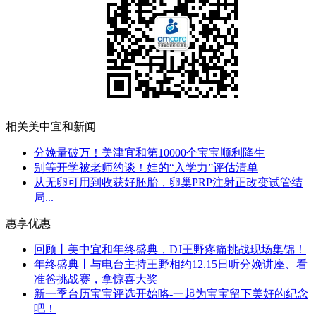
相关美中宜和新闻
分娩量破万！美津宜和第10000个宝宝顺利降生
别等开学被老师约谈！娃的“入学力”评估清单
从无卵可用到收获好胚胎，卵巢PRP注射正改变试管结
局...
惠享优惠
回顾丨美中宜和年终盛典，DJ王野疼痛挑战现场集锦！
年终盛典丨与电台主持王野相约12.15日听分娩讲座、看
准爸挑战赛，拿惊喜大奖
新一季台历宝宝评选开始咯-一起为宝宝留下美好的纪念
吧！