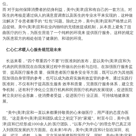
位。
而 对于如何保障消费者的切身利益，美中(美津)宜和有自己的一套方法。对
医生的考核是通过病人的满意度调查以及医生的专业水平来实现的，这种做
法解决了令患者棘手的 “红包”问题。除此之外，美中(美津)宜和严格禁止药
品促销。美中(美津)宜和在业内独特的无绩效提成机制，从本质上避免了扭
曲医疗的行为，为医生营造了一个纯粹的环境来 提供医疗服务。这样的规定
为医患双方的相处创造了健康的、和谐的环境。
仁心仁术暖人心服务规范迎未来
长远来看，“四个尊重四个不要”行医准则的发布，是以美中(美津)宜和为
代表的民营医院在自我发展过程中所做出的分析与总结。在加强医疗服务监
管、提高医疗服务质 量、保障患者医疗服务安全等方面，既可以作为其他医
院加强自身管理的参考，也可以成为政府实施有效监管的参考。通过实践行
医准则，不仅有利于提高医生服务 效率和质量，完善医疗服务体系，建立竞
争机制，还有利于净化公立医疗机构和民营医疗机构的发展现状，促进医院
树立良好社会形象，使消费者受益，促进医疗行 业正面、可持续地健康发
展。
“美中(美津)宜和一直以来都秉持敬畏的心来做医疗，用严谨的态度办医
院。”这是美中(美津)宜和团队成立之初定下的“家规”。时至今日，美中(美
津)宜和已经形成1000余人的 医疗团队，“以客户为中心”的理念早已真正溶
入到医院发展的方方面面。在未来5年内，美中(美津)宜和计划在深圳、杭
州、武汉、成都、上海、北京等地筹建新院等院 区，届时，美中(美津)宜和