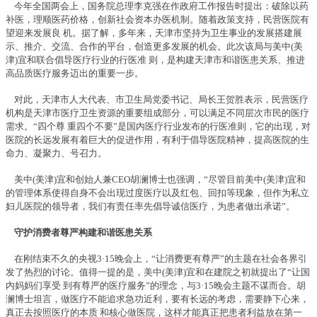
今年全国两会上，国务院总理李克强在作政府工作报告时提出：破除以药
补医，理顺医药价格，创新社会资本办医机制。随着政策支持，民营医院有
望迎来发展良 机。据了解，多年来，天津市坚持为卫生事业的发展搭建展
示、推介、交流、合作的平台，创造更多发展的机会。此次该局与美中(美
津)宜和联合倡导医疗行业的行医准 则，是构建天津市和谐医患关系、推进
高品质医疗服务迈出的重要一步。
对此，天津市人大代表、市卫生局党委书记、局长王贺胜表示，民营医疗
机构是天津市医疗卫生资源的重要组成部分，可以满足不同层次市民的医疗
需求。“四个尊 重四个不要”是国内医疗行业发布的行医准则，它的出现，对
医院的长远发展有着巨大的促进作用，有利于倡导医院精神，提高医院的生
命力、凝聚力、号召力。
美中(美津)宜和创始人兼CEO胡澜博士也强调，“尽管目前美中(美津)宜和
的管理体系使得自身不会出现过度医疗以及红包、回扣等现象，但作为私立
妇儿医院的领导者，我们有责任率先倡导诚信医疗，为患者做出承诺”。
守护消费者尊严构建和谐医患关系
在刚结束不久的央视3·15晚会上，“让消费更有尊严”的主题在社会各界引
发了热烈的讨论。值得一提的是，美中(美津)宜和在建院之初就提出了“让国
内妈妈们享受 到有尊严的医疗服务”的理念，与3·15晚会主题不谋而合。胡
澜博士坦言，做医疗不能追求急功近利，要有长远的考虑，需要静下心来，
真正去按照医疗的本质 和核心做医院，这样才能真正把患者利益放在第一