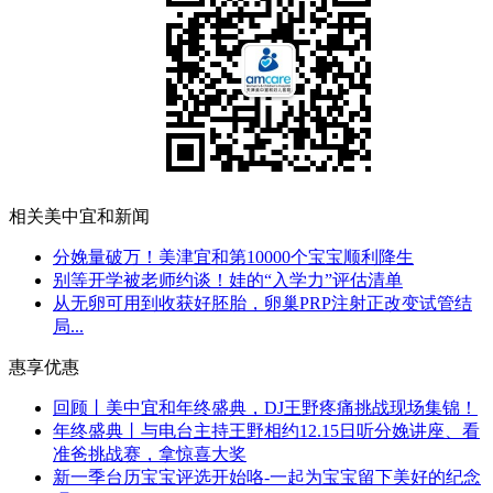
相关美中宜和新闻
分娩量破万！美津宜和第10000个宝宝顺利降生
别等开学被老师约谈！娃的“入学力”评估清单
从无卵可用到收获好胚胎，卵巢PRP注射正改变试管结
局...
惠享优惠
回顾丨美中宜和年终盛典，DJ王野疼痛挑战现场集锦！
年终盛典丨与电台主持王野相约12.15日听分娩讲座、看
准爸挑战赛，拿惊喜大奖
新一季台历宝宝评选开始咯-一起为宝宝留下美好的纪念