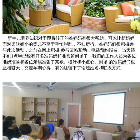
新生儿喂养知识对于即将转正的准妈妈有很大帮助，可以让新妈妈
面对柔软娇小的婴儿不至于手忙脚乱，不知所措。准妈妈们很积极参
与此次活动，之前在网上积极 参与回帖互动，电话预约报名。当天还
不到1点半已经有好多准妈妈和准爸爸到场了，我们的工作人员为各位
准妈准爸和各位亲属准备了茶歇、橙汁和小点心。到场 的准妈妈们也
互相聊天，交流孕期心得，有的还留下了论坛姓名和联系方式。