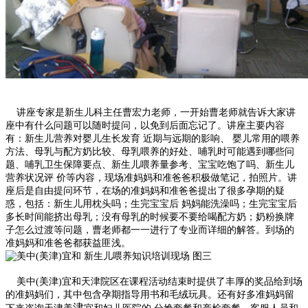
讲座专家是新生儿科主任曹宏力老师，一开始曹老师就告诉大家讲
座中有什么问题可以随时提问，以免到后面忘记了。讲座主要内容
有：新生儿营养对婴儿生长发育 近期与远期的影响、 婴儿常用的喂养
方法、母乳与配方奶比较、母乳喂养的好处、哺乳时可能遇到哪些问
题、哺乳卫生保障要点、新生儿喂养量参考、宝宝吃饱了吗、新生儿
营养状况评 价等内容，现场准妈妈和准爸爸积极做笔记，拍照片。讲
座后是自由提问环节，在场的准妈妈和准爸爸提出了很多孕期的疑
惑，包括：新生儿用枕头吗；生完宝宝后 妈妈能洗澡吗；生完宝宝后
多长时间能挤出母乳；没有母乳的时候要不要给喝配方奶；奶粉换牌
子怎么过渡等问题，曹老师都一一进行了专业而详细的解答。到场的
准妈妈和准爸爸都获益匪浅。
美中(美津)宜和天津院区在课程活动结束时提供了丰厚的奖品给到场
的准妈妈们，其中包含孕期指导用书和毛绒玩具。还有好多准妈妈留
津