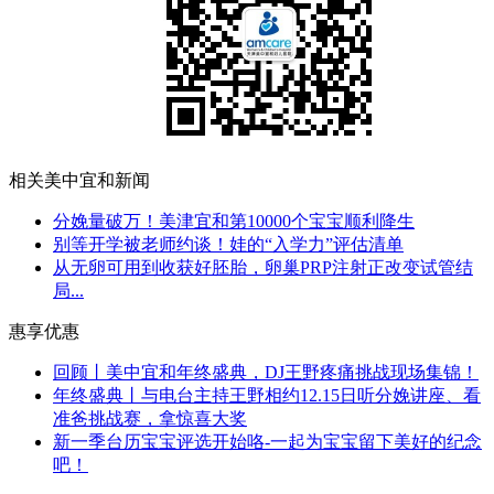
相关美中宜和新闻
分娩量破万！美津宜和第10000个宝宝顺利降生
别等开学被老师约谈！娃的“入学力”评估清单
从无卵可用到收获好胚胎，卵巢PRP注射正改变试管结
局...
惠享优惠
回顾丨美中宜和年终盛典，DJ王野疼痛挑战现场集锦！
年终盛典丨与电台主持王野相约12.15日听分娩讲座、看
准爸挑战赛，拿惊喜大奖
新一季台历宝宝评选开始咯-一起为宝宝留下美好的纪念
吧！