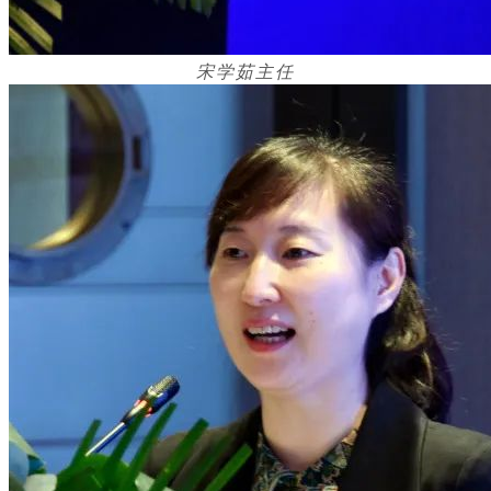
宋学茹主任