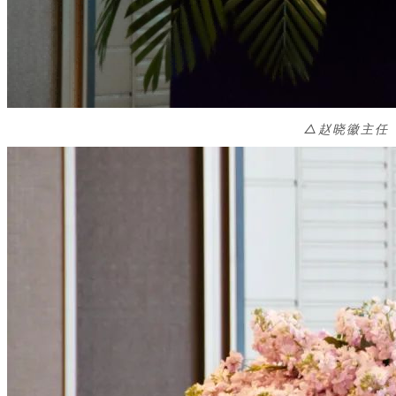
△
赵晓徽主任