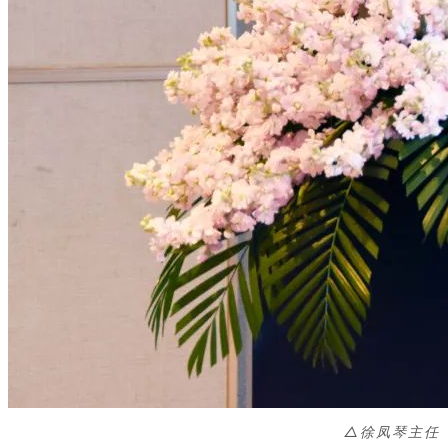
△徐凤琴
主任