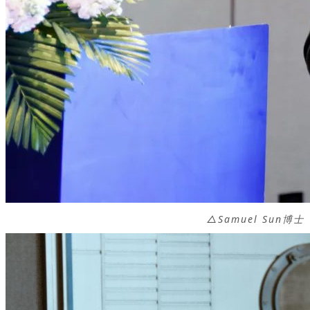
△Samuel Sun博士