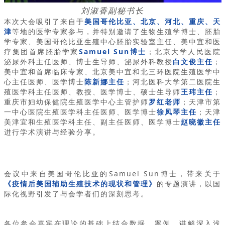
刘淑香副秘书长
本次大会吸引了来自于
美国哥伦比亚、北京、河北、重庆、天
津
等地的医学专家参与，并特别邀请了生物生殖学博士、胚胎
学专家、美国哥伦比亚生殖中心胚胎实验室主任、美中宜和医
疗集团首席胚胎学家
Samuel Sun博士
；北京大学人民医院
泌尿外科主任医师、博士生导师、泌尿外科教授
白文俊主任
；
美中宜和首席临床专家、北京美中宜和北三环医院生殖医学中
心主任医师、医学博士
陈新娜主任
；河北医科大学第二医院生
殖医学科主任医师、教授、医学博士、硕士生导师
王玮主任
；
重庆市妇幼保健院生殖医学中心主管护师
罗红老师
；天津市第
一中心医院生殖医学科主任医师、医学博士
徐凤琴主任
；天津
美津宜和生殖医学科主任、副主任医师、医学博士
赵晓徽主任
进行学术演讲与经验分享。
会议中来自美国哥伦比亚的Samuel Sun博士，带来关于
《疫情后美国辅助生殖技术的现状和管理》
的专题演讲，以国
际化视野引发了与会学者们的深刻思考。
各位参会嘉宾在理论的基础上结合数据、案例，讲解深入浅