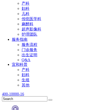
产科
妇科
儿科
传统医学科
麻醉科
超声影像科
护理团队
服务指南
服务流程
门诊服务
出生证明
Q&A
宜和科普
产科
妇科
生殖
其他
400-10000-16