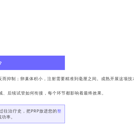
？
反而抑制；卵巢体积小，注射需要精准到毫厘之间。成熟开展这项技
域、后续试管如何衔接，每个环节都影响着最终效果。
过往治疗史，把PRP放进您的
整
成功率。