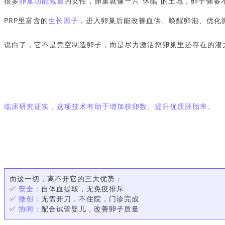
很多
卵巢功能减退
的女性，卵巢就像一片“休眠”的土地，卵子储备
PRP里富含的
生长因子
，进入卵巢后能改善血供、唤醒卵泡、优化微
说白了，它不是凭空制造卵子，而是尽力激活您卵巢里还存在的潜
临床研究证实，这项技术有助于增加获卵数、提升优质胚胎率。
而这一切，离不开它的三大优势：
✅
安全：
自体血提取，无免疫排斥
✅
微创：
无需开刀，不住院，门诊完成
✅
协同：
配合试管婴儿，改善卵子质量