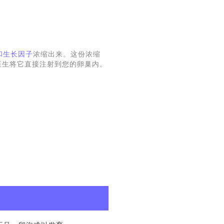
。
和生长因子
浓缩出来。这份浓缩
医生将它直接注射到您的卵巢内。